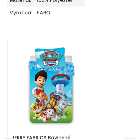
Materiál:
100% Polyester
Výrobca:
FARO
JERRY FABRICS Bavlnené