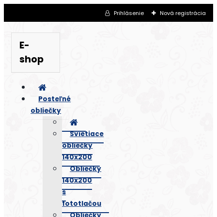
Prihlásenie
Nová registrácia
E-
shop
Posteľné
obliečky
Svietiace
obliečky
140x200
Obliečky
140x200
s
fototlačou
Obliečky