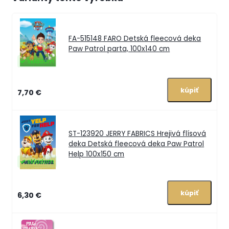
FA-515148
FARO Detská fleecová deka
Paw Patrol parta, 100x140 cm
skladom
7,70 €
ST-123920
JERRY FABRICS Hrejivá flísová
deka Detská fleecová deka Paw Patrol
Help 100x150 cm
skladom
6,30 €