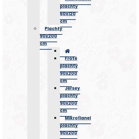
plachty
60x120
cm
Plachty
90x200
cm
Froté
plachty
90x200
cm
Jersey
plachty
90x200
cm
Mikroflanel
plachty
90x200