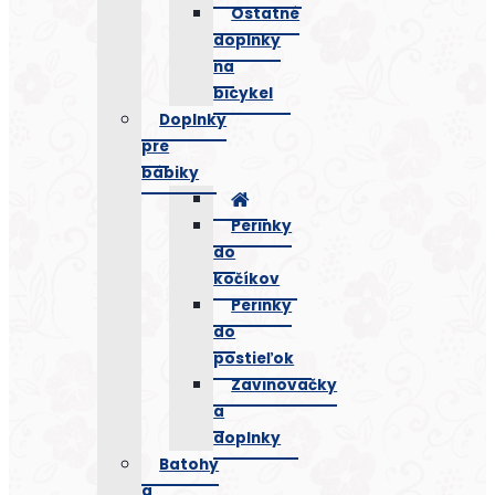
Ostatné
doplnky
na
bicykel
Doplnky
pre
bábiky
Perinky
do
kočíkov
Perinky
do
postieľok
Zavinovačky
a
doplnky
Batohy
a