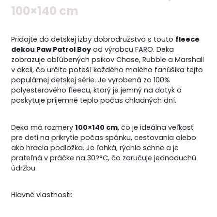
100×140 cm
Pridajte do detskej izby dobrodružstvo s touto
fleece
dekou Paw Patrol Boy
od výrobcu FARO. Deka
zobrazuje obľúbených psíkov Chase, Rubble a Marshall
v akcii, čo určite poteší každého malého fanúšika tejto
populárnej detskej série. Je vyrobená zo 100%
polyesterového fleecu, ktorý je jemný na dotyk a
poskytuje príjemné teplo počas chladných dní.
Deka má rozmery
100×140 cm
, čo je ideálna veľkosť
pre deti na prikrytie počas spánku, cestovania alebo
ako hracia podložka. Je ľahká, rýchlo schne a je
prateľná v práčke na 30?°C, čo zaručuje jednoduchú
údržbu.
Hlavné vlastnosti: