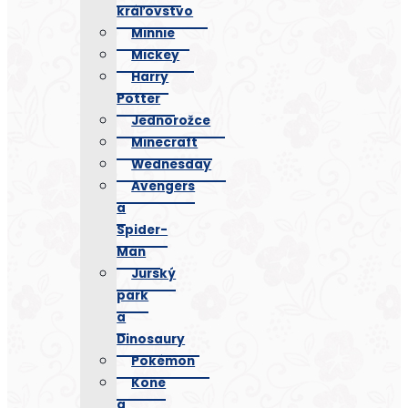
kráľovstvo
Minnie
Mickey
Harry
Potter
Jednorožce
Minecraft
Wednesday
Avengers
a
Spider-
Man
Jurský
park
a
Dinosaury
Pokémon
Kone
a