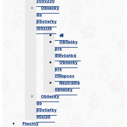
200x220
Obliečky
do
postieľky
100x135
Obliečky
pre
dievčatká
Obliečky
pre
chlapcov
Neutrálne
obliečky
Obliečky
do
postieľky
90x130
Plachty