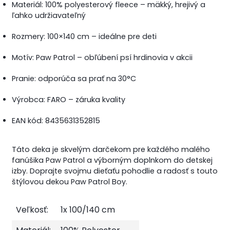
Materiál: 100% polyesterový fleece – mäkký, hrejivý a
ľahko udržiavateľný
Rozmery: 100×140 cm – ideálne pre deti
Motív: Paw Patrol – obľúbení psí hrdinovia v akcii
Pranie: odporúča sa prať na 30°C
Výrobca: FARO – záruka kvality
EAN kód: 8435631352815
Táto deka je skvelým darčekom pre každého malého
fanúšika Paw Patrol a výborným doplnkom do detskej
izby. Doprajte svojmu dieťaťu pohodlie a radosť s touto
štýlovou dekou Paw Patrol Boy.
Veľkosť:
1x 100/140 cm