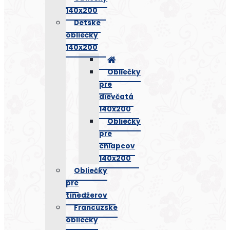
140x200
Detské
obliečky
140x200
Obliečky
pre
dievčatá
140x200
Obliečky
pre
chlapcov
140x200
Obliečky
pre
tínedžerov
Francúzske
obliečky