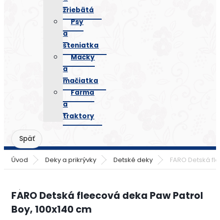
žriebätá
Psy
a
šteniatka
Mačky
a
mačiatka
Farma
a
traktory
Úvod
Deky a prikrývky
Detské deky
FARO Detská fl
FARO Detská fleecová deka Paw Patrol
Boy, 100x140 cm