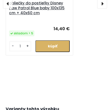
obliečky do postieľky Disney
Paw Patrol Blue baby 100x135
cm + 40x60 cm
14,40 €
skladom > 5
-
+
Varianty tohto výrobku