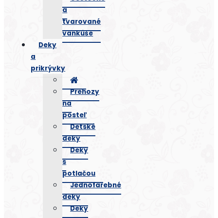
a
tvarované
vankúše
Deky
a
prikrývky
Prehozy
na
posteľ
Detské
deky
Deky
s
potlačou
Jednofarebné
deky
Deky