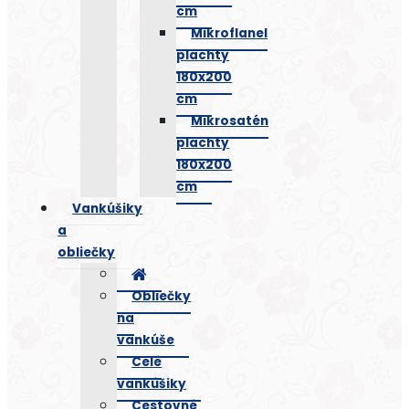
cm
Mikroflanel
plachty
180x200
cm
Mikrosatén
plachty
180x200
cm
Vankúšiky
a
obliečky
Obliečky
na
vankúše
Celé
vankúšiky
Cestovné