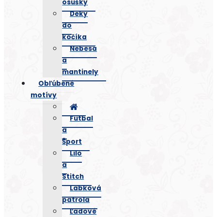
osušky
Deky
do
kočíka
Nebesá
a
mantinely
Obľúbené
motívy
Futbal
a
Šport
Lilo
a
Stitch
Labková
patrola
Ľadové