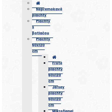
Nepremokavé
plachty
Plachty
s
potlačou
Plachty
60x120
cm
Froté
plachty
60x120
cm
Jersey
plachty
60x120
cm
Mikroflanel