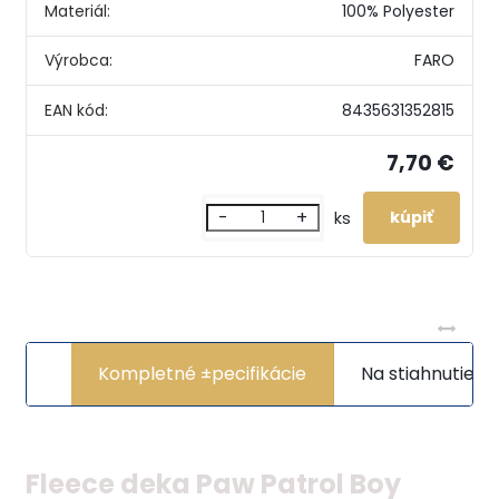
Materiál:
100% Polyester
Výrobca:
FARO
EAN kód:
8435631352815
7,70 €
-
+
ks
Kompletné ±pecifikácie
Na stiahnutie
Fleece deka Paw Patrol Boy