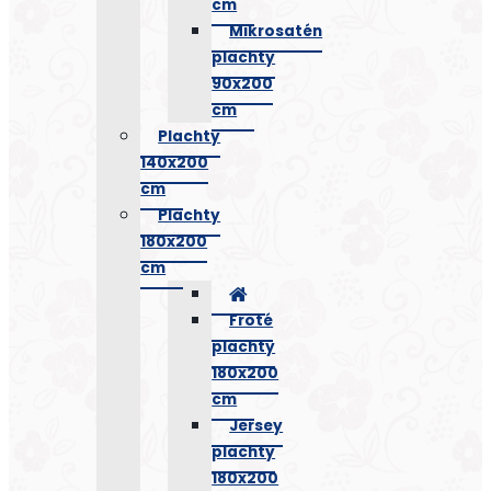
cm
Mikrosatén
plachty
90x200
cm
Plachty
140x200
cm
Plachty
180x200
cm
Froté
plachty
180x200
cm
Jersey
plachty
180x200