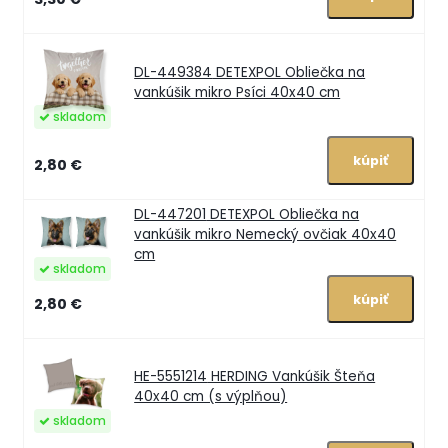
DL-449384
DETEXPOL Obliečka na
vankúšik mikro Psíci 40x40 cm
skladom
2,80 €
DL-447201
DETEXPOL Obliečka na
vankúšik mikro Nemecký ovčiak 40x40
cm
skladom
2,80 €
HE-5551214
HERDING Vankúšik Šteňa
40x40 cm (s výplňou)
skladom