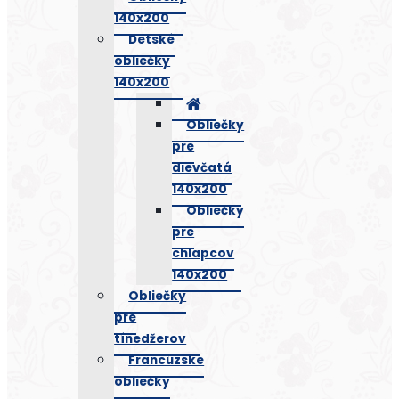
140x200
Detské
obliečky
140x200
Obliečky
pre
dievčatá
140x200
Obliečky
pre
chlapcov
140x200
Obliečky
pre
tínedžerov
Francúzske
obliečky