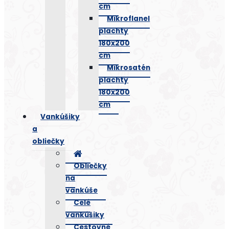
cm
Mikroflanel
plachty
180x200
cm
Mikrosatén
plachty
180x200
cm
Vankúšiky
a
obliečky
Obliečky
na
vankúše
Celé
vankúšiky
Cestovné