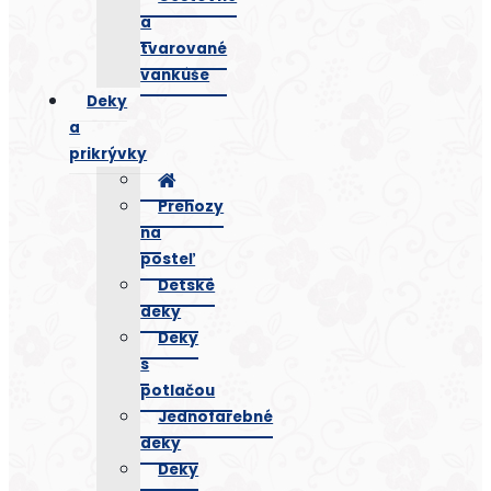
a
tvarované
vankúše
Deky
a
prikrývky
Prehozy
na
posteľ
Detské
deky
Deky
s
potlačou
Jednofarebné
deky
Deky