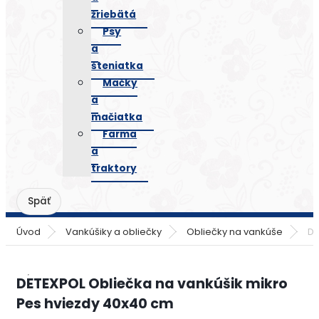
žriebätá
Psy
a
šteniatka
Mačky
a
mačiatka
Farma
a
traktory
Úvod
Vankúšiky a obliečky
Obliečky na vankúše
DE
DETEXPOL Obliečka na vankúšik mikro
Pes hviezdy 40x40 cm