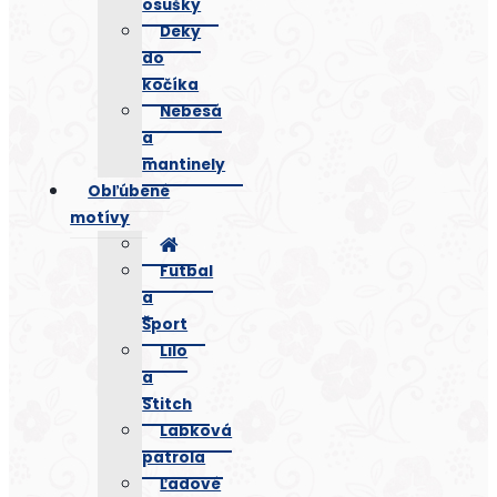
osušky
Deky
do
kočíka
Nebesá
a
mantinely
Obľúbené
motívy
Futbal
a
Šport
Lilo
a
Stitch
Labková
patrola
Ľadové