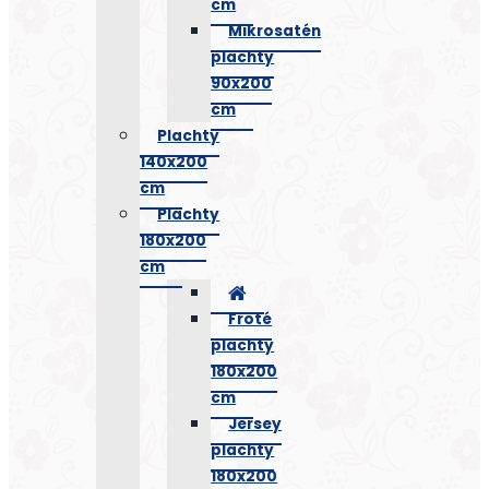
cm
Mikrosatén
plachty
90x200
cm
Plachty
140x200
cm
Plachty
180x200
cm
Froté
plachty
180x200
cm
Jersey
plachty
180x200