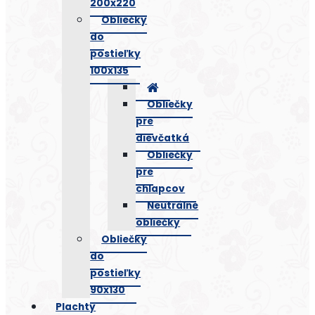
200x220
Obliečky
do
postieľky
100x135
Obliečky
pre
dievčatká
Obliečky
pre
chlapcov
Neutrálne
obliečky
Obliečky
do
postieľky
90x130
Plachty