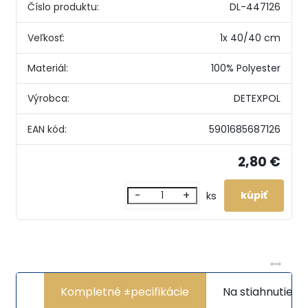
Číslo produktu:
DL-447126
Veľkosť:
1x 40/40 cm
Materiál:
100% Polyester
Výrobca:
DETEXPOL
EAN kód:
5901685687126
2,80 €
-
+
ks
Kompletné ±pecifikácie
Na stiahnutie