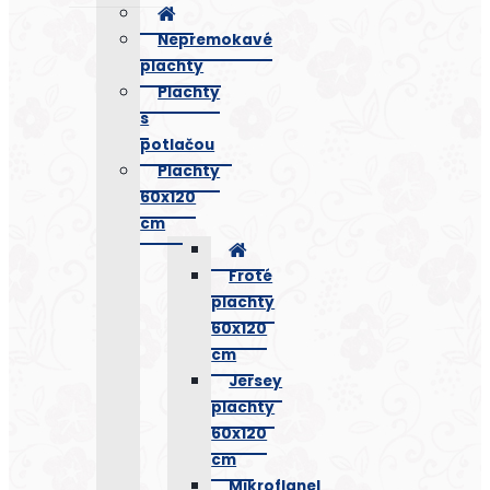
Nepremokavé
plachty
Plachty
s
potlačou
Plachty
60x120
cm
Froté
plachty
60x120
cm
Jersey
plachty
60x120
cm
Mikroflanel