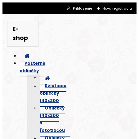
Prihlásenie
Nová registrácia
E-
shop
Posteľné
obliečky
Svietiace
obliečky
140x200
Obliečky
140x200
s
fototlačou
Obliečky