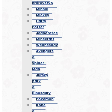
kráľovstvo
Minnie
Mickey
Harry
Potter
Jednorožce
Minecraft
Wednesday
Avengers
a
Spider-
Man
Jurský
park
a
Dinosaury
Pokémon
Kone
a