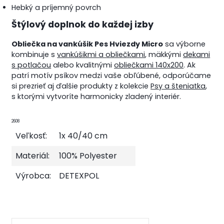
Hebký a príjemný povrch
Štýlový doplnok do každej izby
Obliečka na vankúšik Pes Hviezdy Micro
sa výborne
kombinuje s
vankúšikmi a obliečkami
, mäkkými
dekami
s potlačou
alebo kvalitnými
obliečkami 140x200
. Ak
patrí motív psíkov medzi vaše obľúbené, odporúčame
si prezrieť aj ďalšie produkty z kolekcie
Psy a šteniatka
,
s ktorými vytvoríte harmonicky zladený interiér.
2608
Veľkosť:
1x 40/40 cm
Materiál:
100% Polyester
Výrobca:
DETEXPOL