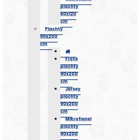
plachty
60x120
cm
Plachty
90x200
cm
Froté
plachty
90x200
cm
Jersey
plachty
90x200
cm
Mikroflanel
plachty
90x200