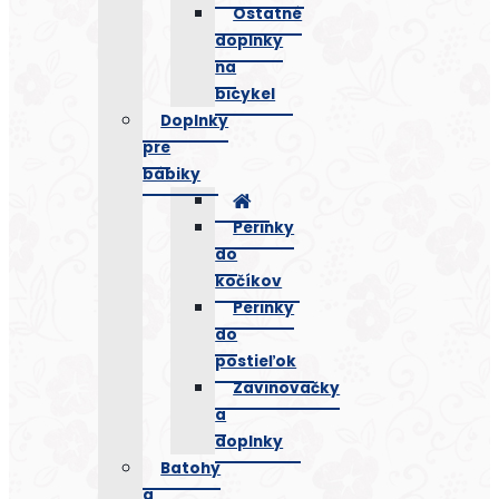
Ostatné
doplnky
na
bicykel
Doplnky
pre
bábiky
Perinky
do
kočíkov
Perinky
do
postieľok
Zavinovačky
a
doplnky
Batohy
a