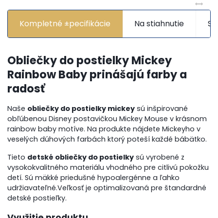
Kompletné ±pecifikácie
Na stiahnutie
Sú
Obliečky do postielky Mickey
Rainbow Baby prinášajú farby a
radosť
Naše
obliečky do postielky mickey
sú inšpirované
obľúbenou Disney postavičkou Mickey Mouse v krásnom
rainbow baby motíve. Na produkte nájdete Mickeyho v
veselých dúhových farbách ktorý poteší každé bábätko.
Tieto
detské obliečky do postielky
sú vyrobené z
vysokokvalitného materiálu vhodného pre citlivú pokožku
detí. Sú mäkké priedušné hypoalergénne a ľahko
udržiavateľné.Veľkosť je optimalizovaná pre štandardné
detské postieľky.
Využitie produktu