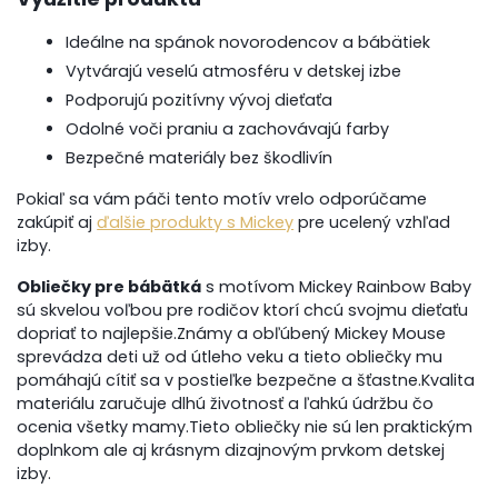
Ideálne na spánok novorodencov a bábätiek
Vytvárajú veselú atmosféru v detskej izbe
Podporujú pozitívny vývoj dieťaťa
Odolné voči praniu a zachovávajú farby
Bezpečné materiály bez škodlivín
Pokiaľ sa vám páči tento motív vrelo odporúčame
zakúpiť aj
ďalšie produkty s Mickey
pre ucelený vzhľad
izby.
Obliečky pre bábätká
s motívom Mickey Rainbow Baby
sú skvelou voľbou pre rodičov ktorí chcú svojmu dieťaťu
dopriať to najlepšie.Známy a obľúbený Mickey Mouse
sprevádza deti už od útleho veku a tieto obliečky mu
pomáhajú cítiť sa v postieľke bezpečne a šťastne.Kvalita
materiálu zaručuje dlhú životnosť a ľahkú údržbu čo
ocenia všetky mamy.Tieto obliečky nie sú len praktickým
doplnkom ale aj krásnym dizajnovým prvkom detskej
izby.